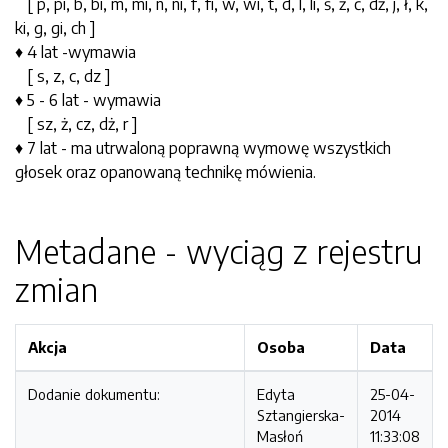
[ p, pi, b, bi, m, mi, n, ni, f, fi, w, wi, t, d, l, li, ś, ź, ć, dź, j, ł, k,
ki, g, gi, ch ]
♦ 4 lat -wymawia
[ s, z, c, dz ]
♦ 5 - 6 lat - wymawia
[ sz, ż, cz, dż, r ]
♦ 7 lat - ma utrwaloną poprawną wymowę wszystkich
głosek oraz opanowaną technikę mówienia.
Metadane - wyciąg z rejestru
zmian
Akcja
Osoba
Data
Dodanie dokumentu:
Edyta
25-04-
Sztangierska-
2014
Masłoń
11:33:08