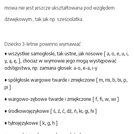
mowa nie jest jeszcze ukształtowana pod względem
dźwiękowym., tak jak np. sześciolatka.
Dziecko 3-letnie powinno wymawiać :
♦ wszystkie samogłoski, tak ustne, jak nosowe [ a, o, e, u, i,
y, ą, ę, ], chociaż w wymowie jego mogą występować
odstępstwa, np. zamiana głosek: a-o, e-a, i-y
♦ spółgłoski wargowe twarde i zmiękczone [ m, mi, b, bi, p,
pi ]
♦ wargowo-zębowe twarde i zmiękczone [ f, fi, w, wi ]
♦ środkowojęzykowe [ ś, ź, ć, dź, ń, ki, gi, hi ]
♦ tylnojęzykowe [ k, g, h ]