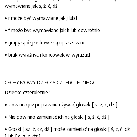
wymawiane jak ś, ź, ć, dź
♦ r może być wymawiane jak j lub l
♦ f może być wymawiane jak h lub odwrotnie
♦ grupy spółgłoskowe są upraszczane
♦ brak wyraźnych końcówek w wyrazach
CECHY MOWY DZIECKA CZTEROLETNIEGO
Dziecko czteroletnie :
♦ Powinno już poprawnie używać głosek [ s, z, c, dz ]
♦ Nie powinno zamieniać ich na głoski [ ś, ź, ć, dź ]
♦ Głoski [ sz, ż, cz, dż ] może zamieniać na głoski [ ś, ź, ć, dź
] lub [ s, z, c, dz ]