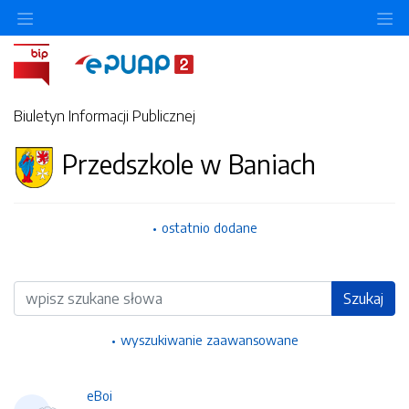
Ukryj/pokaż menu przedmiotowe
Uk
Biuletyn Informacji Publicznej
Przedszkole w Baniach
ostatnio dodane
Wyszukiwarka
Szukaj
wyszukiwanie zaawansowane
eBoi