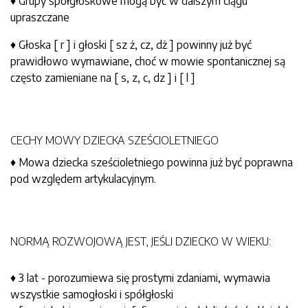
♦ Grupy spółgłoskowe mogą być w dalszym ciągu
upraszczane
♦ Głoska [ r ] i głoski [ sz ż, cz, dż ] powinny już być
prawidłowo wymawiane, choć w mowie spontanicznej są
często zamieniane na [ s, z, c, dz ] i [ l ]
CECHY MOWY DZIECKA SZEŚCIOLETNIEGO
♦ Mowa dziecka sześcioletniego powinna już być poprawna
pod względem artykulacyjnym.
NORMĄ ROZWOJOWĄ JEST, JEŚLI DZIECKO W WIEKU:
♦ 3 lat - porozumiewa się prostymi zdaniami, wymawia
wszystkie samogłoski i spółgłoski