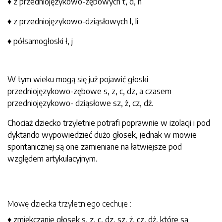
♦ z przedniojęzykowo-zębowych t, d, n
♦ z przedniojęzykowo-dziąsłowych l, li
♦ półsamogłoski ł, j
W tym wieku mogą się już pojawić głoski
przedniojęzykowo-zębowe s, z, c, dz, a czasem
przedniojęzykowo- dziąsłowe sz, ż, cz, dż.
Chociaż dziecko trzyletnie potrafi poprawnie w izolacji i pod
dyktando wypowiedzieć dużo głosek, jednak w mowie
spontanicznej są one zamieniane na łatwiejsze pod
względem artykulacyjnym.
Mowę dziecka trzyletniego cechuje :
♦ zmiękczanie głosek s, z, c, dz, sz, ż, cz, dż, które są