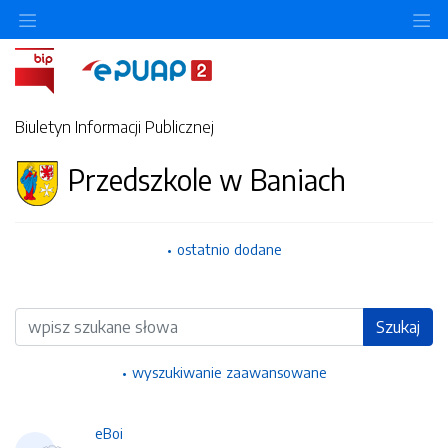
Ukryj/pokaż menu przedmiotowe
Uk
Biuletyn Informacji Publicznej
Przedszkole w Baniach
ostatnio dodane
Wyszukiwarka
Szukaj
wyszukiwanie zaawansowane
eBoi